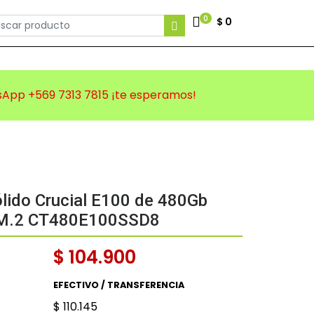
0
$ 0
tsApp +569 7313 7815 ¡te esperamos!
lido Crucial E100 de 480Gb
 M.2 CT480E100SSD8
$ 104.900
EFECTIVO / TRANSFERENCIA
$ 110.145