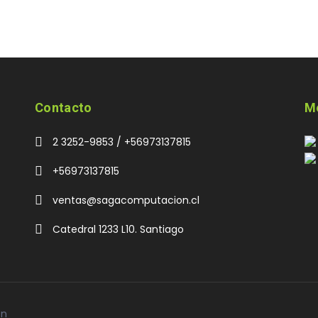
Contacto
M
2 3252-9853 / +56973137815
+56973137815
ventas@sagacomputacion.cl
Catedral 1233 L10. Santiago
on