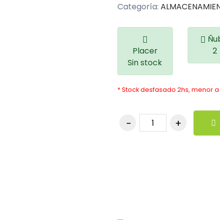
Categoría:
ALMACENAMIE
Ñu
Placer
2
Sin stock
* Stock desfasado 2hs, menor a 