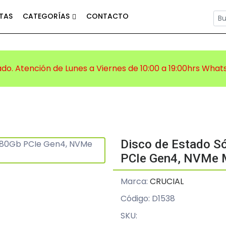
TAS
CATEGORÍAS
CONTACTO
ado. Atención de Lunes a Viernes de 10:00 a 19:00hrs Wha
Disco de Estado Só
PCIe Gen4, NVMe
Marca:
CRUCIAL
Código: D1538
SKU: