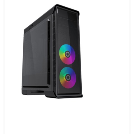
Panel frontal:
Acabado trasparente
Panel lateral:
Panel izquierdo con panel
transparente
Acrilico(incluido)
Panel superior:
Panel superior de metal con
filtro
Controlador del
canal x1
ventilador:
Chasis:
0,5 mm,
Puertos USB
USB2.0x 2 (incluido)
frontales:
USB3.0x 1 (incluido)
Audio frontales
Audio de alta definición