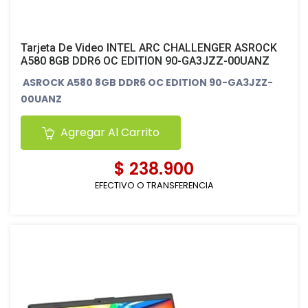
Tarjeta De Video INTEL ARC CHALLENGER ASROCK
A580 8GB DDR6 OC EDITION 90-GA3JZZ-00UANZ
ASROCK A580 8GB DDR6 OC EDITION 90-GA3JZZ-
00UANZ
Agregar Al Carrito
Tipo
Carta gráfica
$ 238.900
EFECTIVO O TRANSFERENCIA
Fabricante
ASROCK
ranura
PCIe x16 versión 4.0
espacios
2.4
ocupados
GPU
Designación Intel Arco