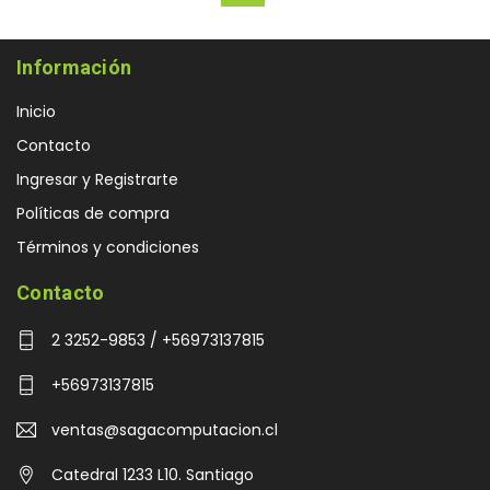
Cantidad en centro
1040 piezas
Información
40HQ (aprox.):
Inicio
Tarjeta VGA máx.
380 milímetros
(longitud):
Contacto
Ingresar y Registrarte
Políticas de compra
Términos y condiciones
Contacto
2 3252-9853 / +56973137815
+56973137815
ventas@sagacomputacion.cl
Catedral 1233 L10. Santiago