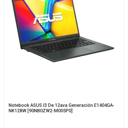
A580
Clase de GPU Arco Intel®
Frecuencia de reloj
2000MHz
XeSS, Intel® Deep Link
Hyper Encode e Intel®
Deep Link Stream Assist
DirectX 12 último, OpenGL
4.6
Almacenamiento
capacidad: 8 GB (GDDR6)
256 bits
Notebook ASUS I3 De 12ava Generación E1404GA-
NK128W [90NB0ZW2-M005P0]
tacto efectivo: 16GHz